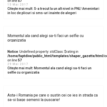
on line
57
15 Mai 2017
Citește mai mult: S-a trecut la un alt nivel in PNL! Amenintari
in loc de plicuri si sms-uri inainte de alegeri
Momentul ala cand alegi sa-ti faci un selfie cu
organizatia
Notice
: Undefined property: stdClass::$rating in
/home/faptdive/public_html/templates/shaper_gazette/html/
on line
57
29 Mai 2017
Citește mai mult: Momentul ala cand alegi sa-ti faci un
selfie cu organizatia
Asta-i Romania pe care o sustin cei ce ies in strada ca
sa-si bage semenii la puscarie!