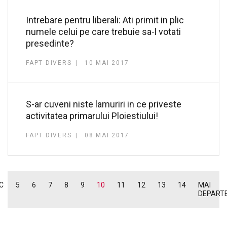
Intrebare pentru liberali: Ati primit in plic
numele celui pe care trebuie sa-l votati
presedinte?
FAPT DIVERS
10 MAI 2017
S-ar cuveni niste lamuriri in ce priveste
activitatea primarului Ploiestiului!
FAPT DIVERS
08 MAI 2017
C
5
6
7
8
9
10
11
12
13
14
MAI
DEPART