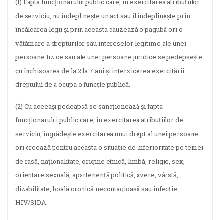
(1) Fapta funcţionarului public care, în exercitarea atribuţiilor
de serviciu, nu îndeplineşte un act sau îl îndeplineşte prin
încălcarea legii şi prin aceasta cauzează o pagubă ori o
vătămare a drepturilor sau intereselor legitime ale unei
persoane fizice sau ale unei persoane juridice se pedepseşte
cu închisoarea de la 2 la 7 ani şi interzicerea exercitării
dreptului de a ocupa o funcţie publică.
(2) Cu aceeaşi pedeapsă se sancţionează şi fapta
funcţionarului public care, în exercitarea atribuţiilor de
serviciu, îngrădeşte exercitarea unui drept al unei persoane
ori creează pentru aceasta o situaţie de inferioritate pe temei
de rasă, naţionalitate, origine etnică, limbă, religie, sex,
orientare sexuală, apartenenţă politică, avere, vârstă,
dizabilitate, boală cronică necontagioasă sau infecţie
HIV/SIDA.