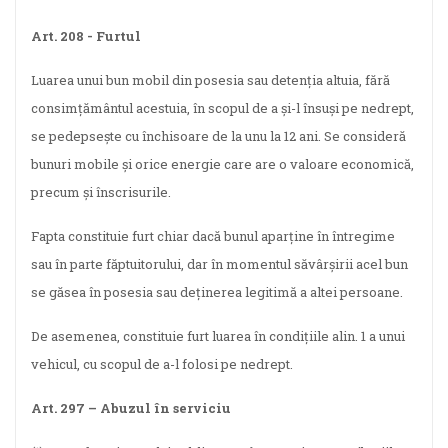
Art. 208 - Furtul
Luarea unui bun mobil din posesia sau detenţia altuia, fără
consimţământul acestuia, în scopul de a şi-l însuşi pe nedrept,
se pedepseşte cu închisoare de la unu la 12 ani. Se consideră
bunuri mobile şi orice energie care are o valoare economică,
precum şi înscrisurile.
Fapta constituie furt chiar dacă bunul aparţine în întregime
sau în parte făptuitorului, dar în momentul săvârşirii acel bun
se găsea în posesia sau deţinerea legitimă a altei persoane.
De asemenea, constituie furt luarea în condiţiile alin. 1 a unui
vehicul, cu scopul de a-l folosi pe nedrept.
Art. 297 – Abuzul în serviciu