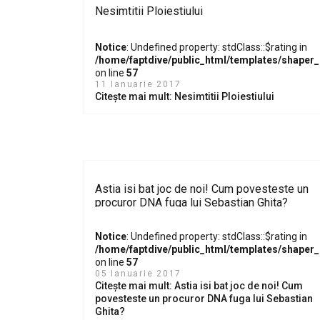
Nesimtitii Ploiestiului
Notice
: Undefined property: stdClass::$rating in
/home/faptdive/public_html/templates/shaper
on line
57
11 Ianuarie 2017
Citește mai mult: Nesimtitii Ploiestiului
Astia isi bat joc de noi! Cum povesteste un
procuror DNA fuga lui Sebastian Ghita?
Notice
: Undefined property: stdClass::$rating in
/home/faptdive/public_html/templates/shaper
on line
57
05 Ianuarie 2017
Citește mai mult: Astia isi bat joc de noi! Cum
povesteste un procuror DNA fuga lui Sebastian
Ghita?