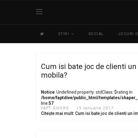
STIRI
SOCIAL
JOCURI 
Cum isi bate joc de clienti u
mobila?
Notice
: Undefined property: stdClass::$rating in
/home/faptdive/public_html/templates/shaper
line
57
FAPT DIVERS
15 Ianuarie 2017
Citește mai mult: Cum isi bate joc de clienti un 