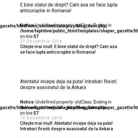
E bine statul de drept? Cam asa se face lupta
anticoruptie in Romania!
Notice
: Undefined property: stdClass::$rating in
_gazette/html/com_content/category/blog_item.php
/home/faptdive/public_html/templates/shaper_gazette/
on line
57
27 Decembrie 2016
Citește mai mult: E bine statul de drept? Cam asa
se face lupta anticoruptie in Romania!
Atentatul incepe deja sa puta! Intrebari firesti
despre asasinatul de la Ankara
Notice
: Undefined property: stdClass::$rating in
_gazette/html/com_content/category/blog_item.php
/home/faptdive/public_html/templates/shaper_gazette/
on line
57
19 Decembrie 2016
Citește mai mult: Atentatul incepe deja sa puta!
Intrebari firesti despre asasinatul de la Ankara