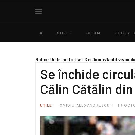
STIRI
SOCIAL
JOCURI 
Notice
: Undefined offset: 3 in
/home/faptdive/publi
Se închide circul
Călin Cătălin din
UTILE
OVIDIU ALEXANDRESCU
19 OCT