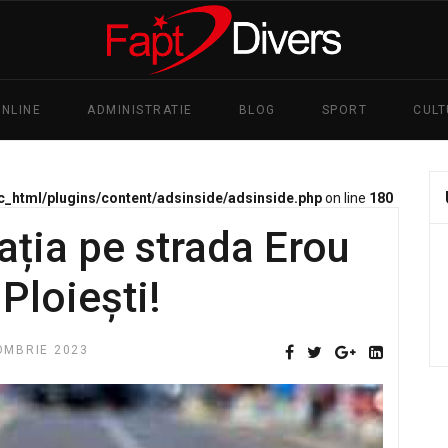
ONLINE
ADMINISTRATIE
BLOG
SPORT
CUL
c_html/plugins/content/adsinside/adsinside.php
on line
180
ația pe strada Erou
 Ploiești!
OMBRIE 2023