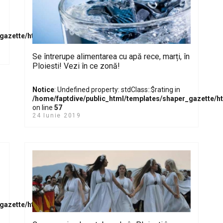
_gazette/html/com_content/category/blog_item.php
Se întrerupe alimentarea cu apă rece, marți, în
Ploiești! Vezi în ce zonă!
Notice
: Undefined property: stdClass::$rating in
/home/faptdive/public_html/templates/shaper_gazette/
on line
57
24 Iunie 2019
_gazette/html/com_content/category/blog_item.php