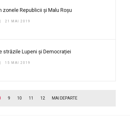
în zonele Republicii și Malu Roșu
21 MAI 2019
 străzile Lupeni și Democrației
15 MAI 2019
8
9
10
11
12
MAI DEPARTE