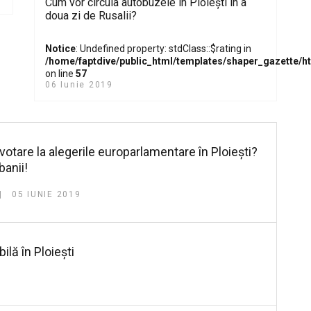
Cum vor circula autobuzele în Ploiești în a
doua zi de Rusalii?
Notice
: Undefined property: stdClass::$rating in
/home/faptdive/public_html/templates/shaper_gazette/
on line
57
06 Iunie 2019
 votare la alegerile europarlamentare în Ploiești?
banii!
05 IUNIE 2019
ilă în Ploiești