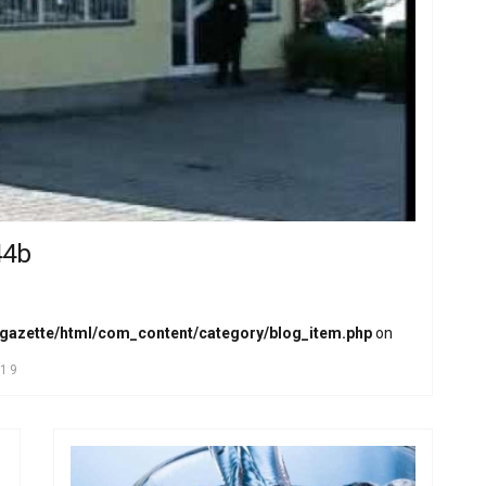
44b
_gazette/html/com_content/category/blog_item.php
on
019