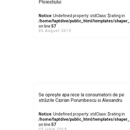
Ploieștiului
Notice
: Undefined property: stdClass::$rating in
/home/faptdive/public_html/templates/shaper
on line
57
05 August 2019
Se oprește apa rece la consumatorii de pe
străzile Ciprian Porumbescu și Alexandru
Lăpușneanu
Notice
: Undefined property: stdClass::$rating in
/home/faptdive/public_html/templates/shaper
on line
57
25 Iunie 2019