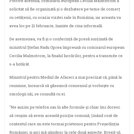
Potrivit acestuia, comisarul european Cecilia Malmstrom a
solicitat să fie organizată şi o dezbatere pe teme de comerţ
cu cetăţenii, cu ocazia vizitei sale în România, iar aceasta va
avea loc pe 21 februarie, înainte de cina informală.
De asemenea, va fi şi o conferinţă de presă susţinută de
ministrul Ştefan Radu Oprea împreună cu comisarul european
Cecilia Malmstrom, la finalul lucrărilor, pentru a transmite ce
s-a hotărât.
Ministrul pentru Mediul de Afaceri a mai precizat că, până la
reuniune, încearcă să găsească consensul şi vorbeşte cu
omologii săi, se consultă cu ei.
"Ne auzim pe telefon sau în alte formule şi chiar îmi doresc
să reuşim să avem această poziţie comună, ţinând cont de
contextul care nu este tocmai prietenos pentru Preşedinţia
României, şi aici mă gândesc la cele două aspecte: Brexit-ul,