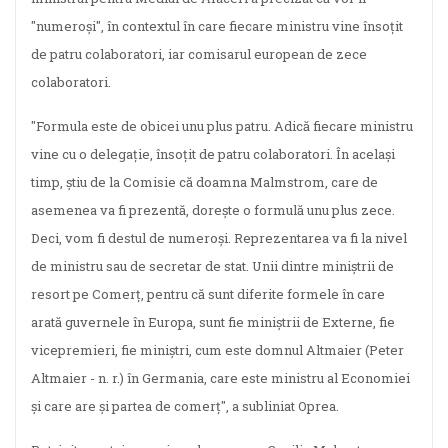
"numeroşi", în contextul în care fiecare ministru vine însoţit
de patru colaboratori, iar comisarul european de zece
colaboratori.
"Formula este de obicei unu plus patru. Adică fiecare ministru
vine cu o delegaţie, însoţit de patru colaboratori. În acelaşi
timp, ştiu de la Comisie că doamna Malmstrom, care de
asemenea va fi prezentă, doreşte o formulă unu plus zece.
Deci, vom fi destul de numeroşi. Reprezentarea va fi la nivel
de ministru sau de secretar de stat. Unii dintre miniştrii de
resort pe Comerţ, pentru că sunt diferite formele în care
arată guvernele în Europa, sunt fie miniştrii de Externe, fie
vicepremieri, fie miniştri, cum este domnul Altmaier (Peter
Altmaier - n. r.) în Germania, care este ministru al Economiei
şi care are şi partea de comerţ", a subliniat Oprea.