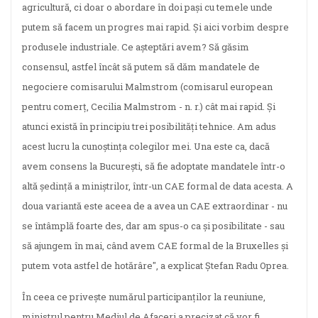
agricultură, ci doar o abordare în doi paşi cu temele unde
putem să facem un progres mai rapid. Şi aici vorbim despre
produsele industriale. Ce aşteptări avem? Să găsim
consensul, astfel încât să putem să dăm mandatele de
negociere comisarului Malmstrom (comisarul european
pentru comerţ, Cecilia Malmstrom - n. r.) cât mai rapid. Şi
atunci există în principiu trei posibilităţi tehnice. Am adus
acest lucru la cunoştinţa colegilor mei. Una este ca, dacă
avem consens la Bucureşti, să fie adoptate mandatele într-o
altă şedinţă a miniştrilor, într-un CAE formal de data acesta. A
doua variantă este aceea de a avea un CAE extraordinar - nu
se întâmplă foarte des, dar am spus-o ca şi posibilitate - sau
să ajungem în mai, când avem CAE formal de la Bruxelles şi
putem vota astfel de hotărâre", a explicat Ştefan Radu Oprea.
În ceea ce priveşte numărul participanţilor la reuniune,
ministrul pentru Mediul de Afaceri a precizat că vor fi