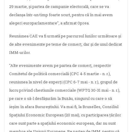
29 martie, şi partea de campanie electorală, care se va
declanşa într-un timp foarte scurt, pentru că în mai avem
alegeri europarlamentare", a afirmat Oprea.
Reuniunea CAE va fi urmată pe parcursul lunilor următoare şi
de alte evenimente pe teme de comerţ, dar şi de unul dedicat
IMM-urilor.
"Alte evenimente avem pe partea de comerţ, respectiv
Comitetul de politică comercială (CPC 4-5 martie - n. r.),
reuniunea la nivel de experţi (CPC 6-7 mai - n. r.), grupul de
lucru privind chestiunile comerciale (WPTQ 30-31 mai - n. r.),
pe care o să-l desfăşurăm la Buzău, singurul cu care o să
ieşim în afara Bucureştiului. Va mai fi, la Bruxelles, Consiliul
Spaţiului Economic European (20 mai), cu participarea ţărilor
care sunt parte a spaţiului economic european, dar nu sunt
membre ale Uniunii Europene. Pe partea de IMM, pentru că