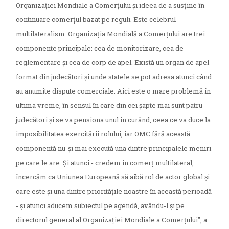
Organizaţiei Mondiale a Comerţului şi ideea de a susţine în
continuare comerţul bazat pe reguli. Este celebrul
multilateralism. Organizaţia Mondială a Comerţului are trei
componente principale: cea de monitorizare, cea de
reglementare şi cea de corp de apel. Există un organ de apel
format din judecători şi unde statele se pot adresa atunci când
au anumite dispute comerciale. Aici este o mare problemă în
ultima vreme, în sensul în care din cei şapte mai sunt patru
judecători şi se va pensiona unul în curând, ceea ce va duce la
imposibilitatea exercitării rolului, iar OMC fără această
componentă nu-şi mai execută una dintre principalele meniri
pe care le are. Şi atunci - credem în comerţ multilateral,
încercăm ca Uniunea Europeană să aibă rol de actor global şi
care este şi una dintre priorităţile noastre în această perioadă
- şi atunci aducem subiectul pe agendă, avându-l şi pe
directorul general al Organizaţiei Mondiale a Comerţului", a