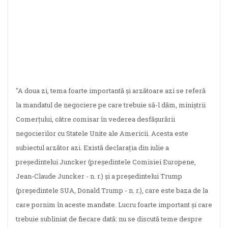
"A doua zi, tema foarte importantă şi arzătoare azi se referă
la mandatul de negociere pe care trebuie să-l dăm, miniştrii
Comerţului, către comisar în vederea desfăşurării
negocierilor cu Statele Unite ale Americii. Acesta este
subiectul arzător azi. Există declaraţia din iulie a
preşedintelui Juncker (preşedintele Comisiei Europene,
Jean-Claude Juncker - n. r.) şi a preşedintelui Trump
(preşedintele SUA, Donald Trump - n. r.), care este baza de la
care pornim în aceste mandate. Lucru foarte important şi care
trebuie subliniat de fiecare dată: nu se discută teme despre