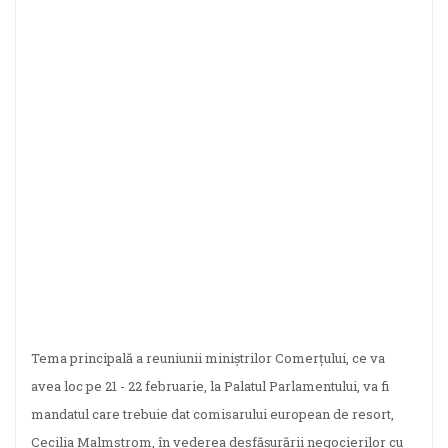
Tema principală a reuniunii miniştrilor Comerţului, ce va
avea loc pe 21 - 22 februarie, la Palatul Parlamentului, va fi
mandatul care trebuie dat comisarului european de resort,
Cecilia Malmstrom, în vederea desfăşurării negocierilor cu