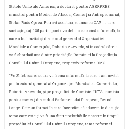
Statele Unite ale Americii, a declarat, pentru AGERPRES,
ministrul pentru Mediul de Afaceri, Comerţ şi Antreprenoriat,
Ştefan Radu Oprea. Potrivit acestuia, reuniunea CAE, la care
sunt aşteptaţi 105 participanţi, va debuta cu o cină informală, la
care a fost invitat şi directorul general al Organizaţiei
Mondiale a Comerţului, Roberto Azevedo, şi în cadrul căreia
va fi abordată una dintre priorităţile României la Preşedinţia
Consiliului Uniunii Europene, respectiv reforma OMC.
"Pe 21 februarie seara va fi cina informală, la care l-am invitat
pe directorul general al Organizaţiei Mondiale a Comerţului,
Roberto Azevedo, şi pe preşedintele Comisiei INTA, comisia
pentru comerţ din cadrul Parlamentului European, Bernd
Lange. Este un format în care încercăm să aducem în discuţie
tema care este şi va fi una dintre priorităţile noastre în timpul
preşedinţiei Consiliului Uniunii Europene, tema reformei