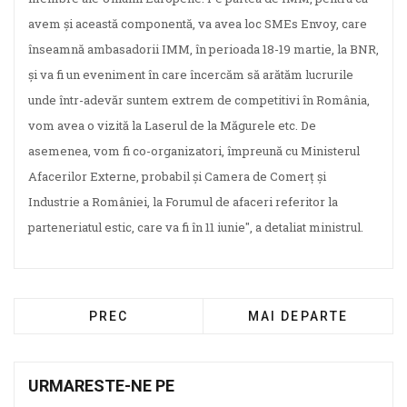
avem şi această componentă, va avea loc SMEs Envoy, care
înseamnă ambasadorii IMM, în perioada 18-19 martie, la BNR,
şi va fi un eveniment în care încercăm să arătăm lucrurile
unde într-adevăr suntem extrem de competitivi în România,
vom avea o vizită la Laserul de la Măgurele etc. De
asemenea, vom fi co-organizatori, împreună cu Ministerul
Afacerilor Externe, probabil şi Camera de Comerţ şi
Industrie a României, la Forumul de afaceri referitor la
parteneriatul estic, care va fi în 11 iunie", a detaliat ministrul.
PREC
MAI DEPARTE
URMARESTE-NE PE