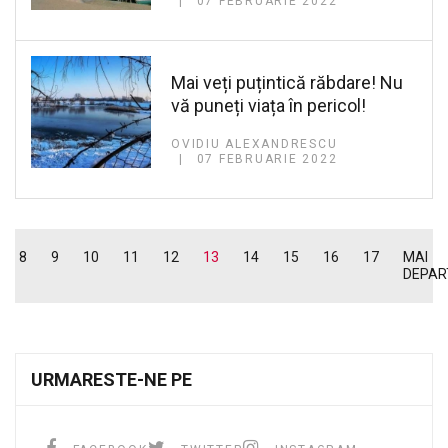
07 FEBRUARIE 2022
Mai veți puțintică răbdare! Nu
vă puneți viața în pericol!
OVIDIU ALEXANDRESCU
07 FEBRUARIE 2022
8
9
10
11
12
13
14
15
16
17
MAI
DEPAR
URMARESTE-NE PE