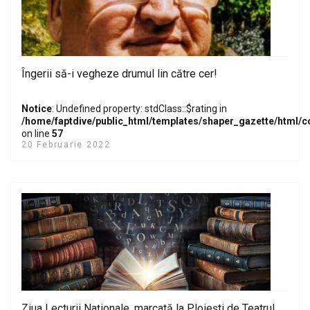
Îngerii să-i vegheze drumul lin către cer!
Notice
: Undefined property: stdClass::$rating in
/home/faptdive/public_html/templates/shaper_gazette/html/
on line
57
20 Februarie 2022
Ziua Lecturii Naționale, marcată la Ploiești de Teatrul