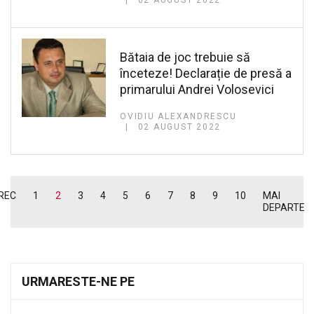
Bătaia de joc trebuie să
înceteze! Declarație de presă a
primarului Andrei Volosevici
OVIDIU ALEXANDRESCU
02 AUGUST 2022
REC
1
2
3
4
5
6
7
8
9
10
MAI
DEPARTE
URMARESTE-NE PE