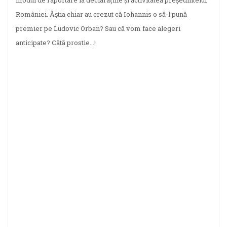
modul de raportare la declarațiile și activitatea președintelui
României. Ăștia chiar au crezut că Iohannis o să-l pună
premier pe Ludovic Orban? Sau că vom face alegeri
anticipate? Câtă prostie...!