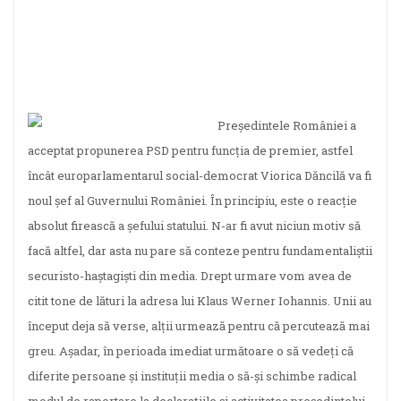
Președintele României a
acceptat propunerea PSD pentru funcția de premier, astfel
încât europarlamentarul social-democrat Viorica Dăncilă va fi
noul șef al Guvernului României. În principiu, este o reacție
absolut firească a șefului statului. N-ar fi avut niciun motiv să
facă altfel, dar asta nu pare să conteze pentru fundamentaliștii
securisto-haștagiști din media. Drept urmare vom avea de
citit tone de lături la adresa lui Klaus Werner Iohannis. Unii au
început deja să verse, alții urmează pentru că percutează mai
greu. Așadar, în perioada imediat următoare o să vedeți că
diferite persoane și instituții media o să-și schimbe radical