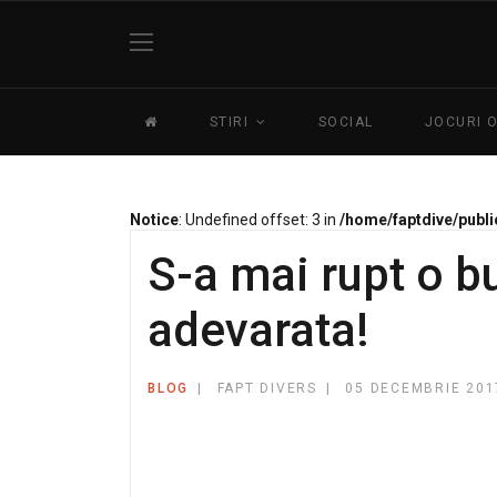
STIRI
SOCIAL
JOCURI 
Notice
: Undefined offset: 3 in
/home/faptdive/publi
S-a mai rupt o 
adevarata!
BLOG
FAPT DIVERS
05 DECEMBRIE 201