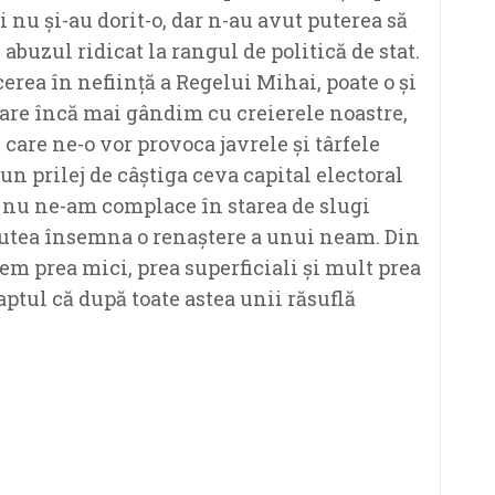
i nu și-au dorit-o, dar n-au avut puterea să
 abuzul ridicat la rangul de politică de stat.
cerea în neființă a Regelui Mihai, poate o și
care încă mai gândim cu creierele noastre,
 care ne-o vor provoca javrele și târfele
un prilej de câștiga ceva capital electoral
i nu ne-am complace în starea de slugi
putea însemna o renaștere a unui neam. Din
em prea mici, prea superficiali și mult prea
faptul că după toate astea unii răsuflă