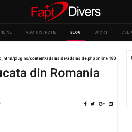
ONLINE
ADMINISTRATIE
BLOG
SPORT
CULT
c_html/plugins/content/adsinside/adsinside.php
on line
180
bucata din Romania
7